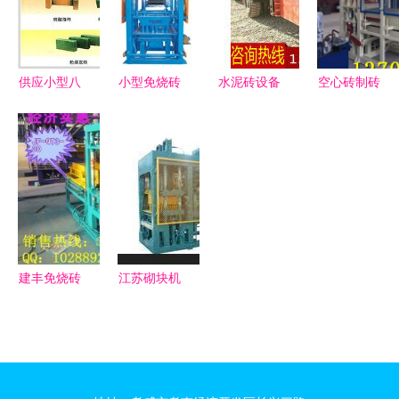
保引领未来
越解决方案
厂家选择
产的供应新
选择
供应小型八
小型免烧砖
水泥砖设备
空心砖制砖
孔盘制砖机
机价格全解
建筑行业绿
机 液压全
转盘式免烧
析 选购指
色升级的核
自动中小型
砖机的价
南与市场行
心利器
免烧砖机选
格、厂家与
情
购与应用指
选购指南
南
建丰免烧砖
江苏砌块机
机 小型经
厂价直销
济实惠砖机
小型全自动
的可靠供应
免烧砖机选
选择
购指南与图