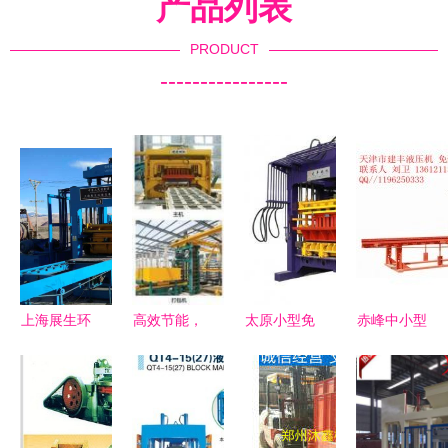
产品列表
PRODUCT
----------------
上海展生环
高效节能，
太原小型免
赤峰中小型
保设备厂
打造绿色建
烧砖设备
免烧砖机设
一站式制砖
材——乌海
多功能半自
备与辽宁省
设备解决方
制砖机与免
动制砖机的
水泥垫块机
案，高效环
烧砖机的卓
行业应用与
绿色建材生