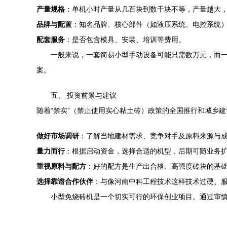
产量规格
：单机小时产量从几百块到数千块不等，产量越大
品牌与配置
：知名品牌、核心部件（如液压系统、电控系统
配套服务
：是否包含模具、安装、培训等费用。
一般来说，一套简易小型手动设备可能只需数万元，而
案。
五、 投资前景与建议
随着“禁实”（禁止使用实心粘土砖）政策的全国推行和城乡
做好市场调研
：了解当地建材需求、竞争对手及原料来源与
量力而行
：根据启动资金，选择合适的机型，后期可随业务
重视原料与配方
：好的配方是生产出合格、高强度砖块的基
选择靠谱合作伙伴
：与像河南中科工程技术这样技术过硬、
小型免烧砖机是一个切实可行的环保创业项目。通过审