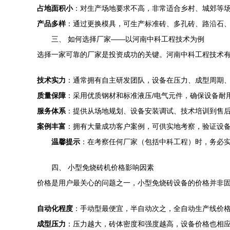
占地面积小
：对生产场地要求不高，非常适合乡村、城郊等
产品多样
：通过更换模具，可生产标准砖、多孔砖、路沿石
三、 如何选择厂家——以河南中科工程技术为例
选择一家可靠的厂家是投资成功的关键。河南中科工程技术
技术实力
：通常拥有自主研发团队，设备在压力、成型周期
质量保障
：采用优质钢材和标准液压/电气元件，确保设备耐
服务体系
：提供从场地规划、设备安装调试、技术培训到售
案例丰富
：拥有大量成功客户案例，可供实地考察，验证设
温馨提示
：在考察任何厂家（包括中科工程）时，务必
四、 小型免烧砖机价格影响因素
价格是用户最关心的问题之一，小型免烧砖设备的价格并非
自动化程度
：手动型最便宜，半自动次之，全自动生产线价
成型压力
：压力越大，砖体密度和强度越高，设备价格也相